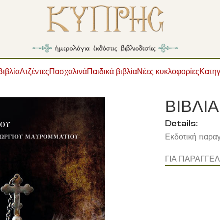
Βιβλία
Ατζέντες
Πασχαλινά
Παιδικά βιβλία
Νέες κυκλοφορίες
Κατηγ
ΙΒΛΙΑ
ΒΙΒΛΙΑ
Details:
Εκδοτική παραγ
ΓΙΑ ΠΑΡΑΓΓΕ