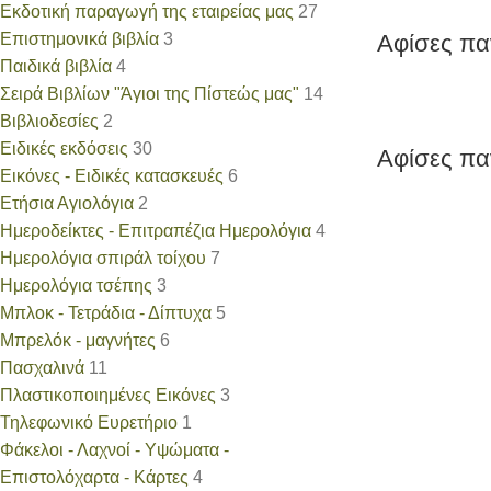
Εκδοτική παραγωγή της εταιρείας μας
27
Επιστημονικά βιβλία
3
Αφίσες π
Παιδικά βιβλία
4
Σειρά Βιβλίων "Άγιοι της Πίστεώς μας"
14
Βιβλιοδεσίες
2
Ειδικές εκδόσεις
30
Αφίσες π
Εικόνες - Ειδικές κατασκευές
6
Ετήσια Αγιολόγια
2
Ημεροδείκτες - Επιτραπέζια Ημερολόγια
4
Ημερολόγια σπιράλ τοίχου
7
Ημερολόγια τσέπης
3
Μπλοκ - Τετράδια - Δίπτυχα
5
Μπρελόκ - μαγνήτες
6
Πασχαλινά
11
Πλαστικοποιημένες Εικόνες
3
Τηλεφωνικό Ευρετήριο
1
Φάκελοι - Λαχνοί - Υψώματα -
Επιστολόχαρτα - Kάρτες
4