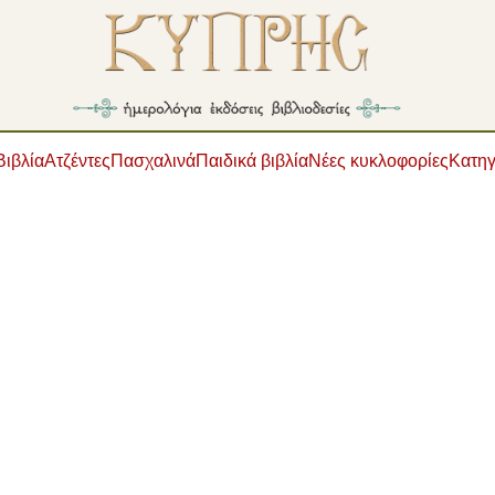
Βιβλία
Ατζέντες
Πασχαλινά
Παιδικά βιβλία
Νέες κυκλοφορίες
Κατηγ