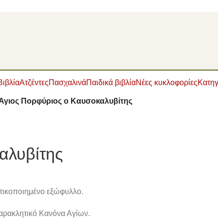
Βιβλία
Ατζέντες
Πασχαλινά
Παιδικά βιβλία
Νέες κυκλοφορίες
Κατηγ
Άγιος Πορφύριος ο Καυσοκαλυβίτης
αλυβίτης
στικοποιημένο εξώφυλλο.
Παρακλητικό Κανόνα Αγίων.