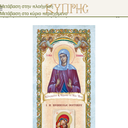
Μετάβαση στην πλοήγηση
Μετάβαση στο κύριο περιεχόμενο
Αρχική σελίδα
/
Χάρτινα Ημερολόγια