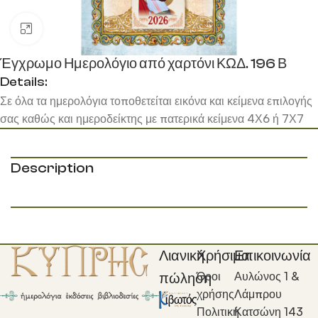
Κάντε κλικ για μεγέθυνση
Έγχρωμο Ημερολόγιο από χαρτόνι ΚΩΔ. 196 Β
Details:
Σε όλα τα ημερολόγια τοποθετείται εικόνα και κείμενα επιλογής
σας καθώς και ημεροδείκτης με πατερικά κείμενα 4Χ6 ή 7Χ7
Description
Λιανική
Χρήσιμα
Επικοινωνία
Όροι
Αυλώνος 1 &
πώληση
χρήσης
Λάμπρου
Πολιτική
Κατσώνη 143