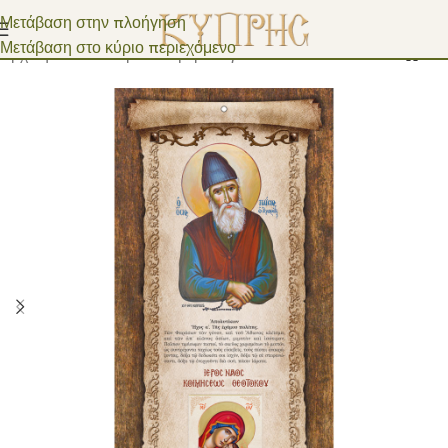
Μετάβαση στην πλοήγηση
Μετάβαση στο κύριο περιεχόμενο
Αρχική σελίδα
/
Χάρτινα Ημερολόγια