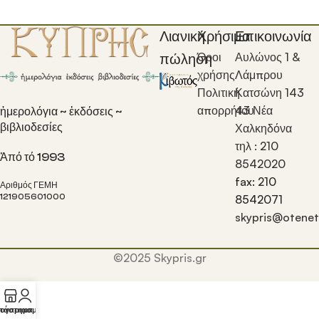
Λιανική
Χρήσιμα
Επικοινωνία
Όροι
Αυλώνος 1 &
πώληση
χρήσης
Λάμπρου
Πολιτική
Κατσώνη 143
απορρήτου
43 Νέα
ἡμερολόγια ~ ἐκδόσεις ~
βιβλιοδεσίες
Χαλκηδόνα
τηλ : 210
Ἀπό τό 1993
8542020
fax: 210
Αριθμός ΓΕΜΗ
121905601000
8542071
skypris@otenet
©2025 Skypris.gr
λογαριασμός μου
τάστημα