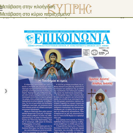
Μετάβαση στην πλοήγηση
Μετάβαση στο κύριο περιεχόμενο
Αρχική σελίδα
/
Ειδικές εκδόσεις