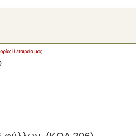
ορίες
Η εταιρεία μας
)
25 φύλλων. (ΚΩΔ 306)